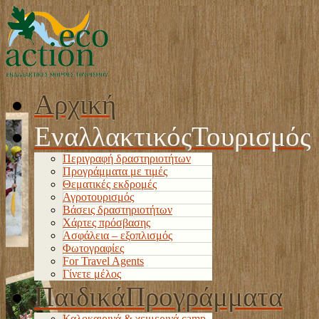
Αρχική
Εναλλακτικός
Τουρισμός
Περιγραφή δραστηριοτήτων
Προγράμματα με τιμές
Θεματικές εκδρομές
Αγροτουρισμός
Βάσεις δραστηριοτήτων
Χάρτες πρόσβασης
Ασφάλεια – εξοπλισμός
Φωτογραφίες
For Travel Agents
Γίνετε μέλος
Παιδικά
Προγράμματα
Καλοκαιρινά & χειμερινά camp