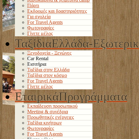
Πάρτι
Εκδρομές και δραστηριότητες
Για σχολεία
For Travel Agents
Φωτογραφίες
Γίνετε μέλος
Ταξίδια
Ελλάδα-Εξωτερι
Ξενοδοχεία - Ξενώνες
Car Rental
Εισιτήρια
Ταξίδια στην Ελλάδα
Ταξίδια στον κόσμο
For Travel Agents
Γίνετε μέλος
Εταιρικά
Προγράμματα
Εκπαίδευση προσωπικού
Meeting & συνέδρια
Προωθητικές ενέργειες
Ταξίδια κινήτρων
Φωτογραφίες
For Travel Agents