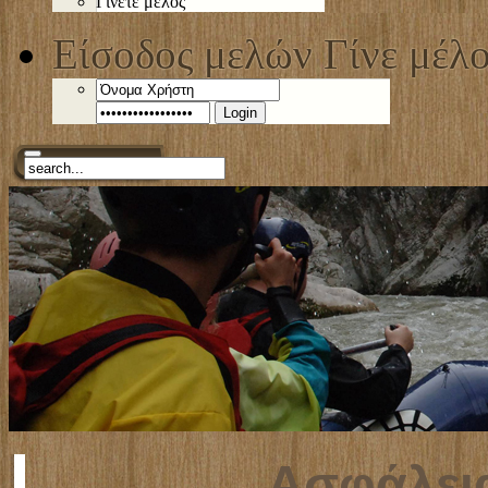
Γίνετε μέλος
Είσοδος μελών
Γίνε μέλ
Login
Ασφάλεια