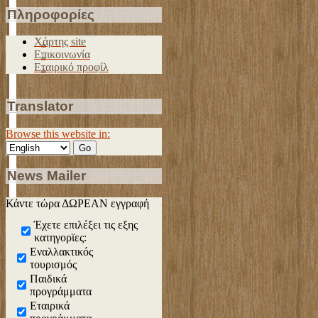
Πληροφορίες
Χάρτης site
Επικοινωνία
Εταιρικό προφίλ
Translator
Browse this website in:
News Mailer
Κάντε τώρα ΔΩΡΕΑΝ εγγραφή
Έχετε επιλέξει τις εξης
κατηγορϊες:
Εναλλακτικός
τουρισμός
Παιδικά
προγράμματα
Εταιρικά