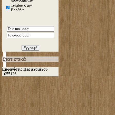
προγράμματα
Ταξίδια στην
Ελλάδα
Στατιστικά
Εμφανίσεις Περιεχομένου
:
1055126