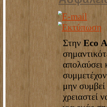
Στην
Εco Α
σημαντικότ
απολαύσει 
συμμετέχοντ
μην συμβεί
χρειαστεί ν