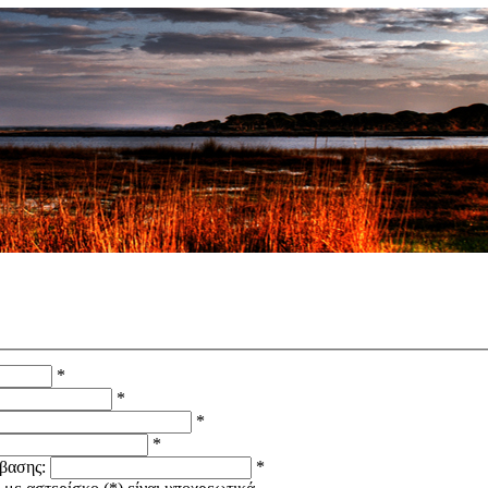
*
*
*
*
βασης:
*