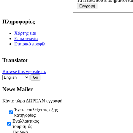
Τα Πεδία που επισημαίνονται
Εγγραφή
Πληροφορίες
Χάρτης site
Επικοινωνία
Εταιρικό προφίλ
Translator
Browse this website in:
News Mailer
Κάντε τώρα ΔΩΡΕΑΝ εγγραφή
Έχετε επιλέξει τις εξης
κατηγορϊες:
Εναλλακτικός
τουρισμός
Παιδικά