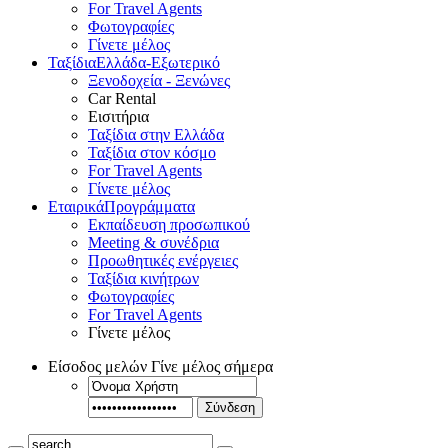
For Travel Agents
Φωτογραφίες
Γίνετε μέλος
Ταξίδια
Ελλάδα-Εξωτερικό
Ξενοδοχεία - Ξενώνες
Car Rental
Εισιτήρια
Ταξίδια στην Ελλάδα
Ταξίδια στον κόσμο
For Travel Agents
Γίνετε μέλος
Εταιρικά
Προγράμματα
Εκπαίδευση προσωπικού
Meeting & συνέδρια
Προωθητικές ενέργειες
Ταξίδια κινήτρων
Φωτογραφίες
For Travel Agents
Γίνετε μέλος
Είσοδος μελών
Γίνε μέλος σήμερα
Σύνδεση