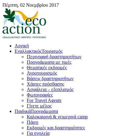
Πέμπτη, 02 Νοεμβρίου 2017
Αρχική
Εναλλακτικός
Τουρισμός
Περιγραφή δραστηριοτήτων
Προγράμματα με τιμές
Θεματικές εκδρομές
Αγροτουρισμός
Βάσεις δραστηριοτήτων
Χάρτες πρόσβασης
Ασφάλεια – εξοπλισμός
Φωτογραφίες
For Travel Agents
Γίνετε μέλος
Παιδικά
Προγράμματα
Καλοκαιρινά & χειμερινά camp
Πάρτι
Εκδρομές και δραστηριότητες
Για σχολεία