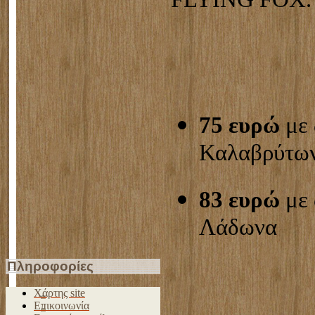
75 ευρώ
με 
Καλαβρύτω
83 ευρώ
με 
Λάδωνα
Πληροφορίες
Χάρτης site
Επικοινωνία