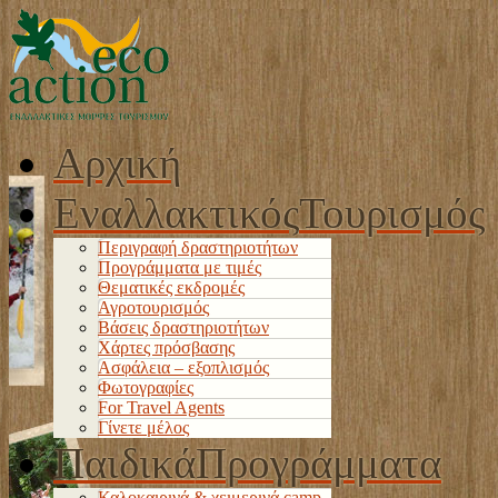
Αρχική
Εναλλακτικός
Τουρισμός
Περιγραφή δραστηριοτήτων
Προγράμματα με τιμές
Θεματικές εκδρομές
Αγροτουρισμός
Βάσεις δραστηριοτήτων
Χάρτες πρόσβασης
Ασφάλεια – εξοπλισμός
Φωτογραφίες
For Travel Agents
Γίνετε μέλος
Παιδικά
Προγράμματα
Καλοκαιρινά & χειμερινά camp