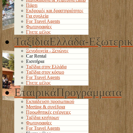
Πάρτι
Εκδρομές και δραστηριότητες
Για σχολεία
For Travel Agents
Φωτογραφίες
Γίνετε μέλος
Ταξίδια
Ελλάδα-Εξωτερι
Ξενοδοχεία - Ξενώνες
Car Rental
Εισιτήρια
Ταξίδια στην Ελλάδα
Ταξίδια στον κόσμο
For Travel Agents
Γίνετε μέλος
Εταιρικά
Προγράμματα
Εκπαίδευση προσωπικού
Meeting & συνέδρια
Προωθητικές ενέργειες
Ταξίδια κινήτρων
Φωτογραφίες
For Travel Agents