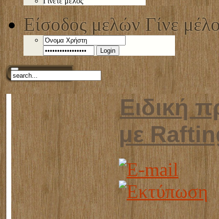
Γίνετε μέλος
Είσοδος μελών
Γίνε μέλ
Login
Ειδική 
με Rafti