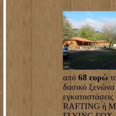
από
68 ευρώ
το
δασικό ξενώνα
εγκαταστάσεις 
RAFTING ή 
FLYING FOX.