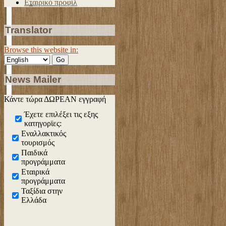
Εταιρικό προφίλ
Translator
Browse this website in:
News Mailer
Κάντε τώρα ΔΩΡΕΑΝ εγγραφή
Έχετε επιλέξει τις εξης
κατηγορϊες:
Εναλλακτικός
τουρισμός
Παιδικά
προγράμματα
Εταιρικά
προγράμματα
Ταξίδια στην
Ελλάδα